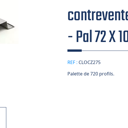
contreven
- Pal 72 X 1
REF :
CLOCZ275
Palette de 720 profils.