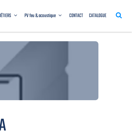
MÉTIERS
PV feu & acoustique
CONTACT
CATALOGUE
A