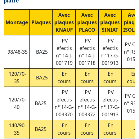
plâtre
Avec
Avec
Avec
Ave
Montage
Plaques
plaques
plaques
plaques
plaqu
KNAUF
PLACO
SINIAT
ISOLA
PV
PV
PV
PV CS
efectis
efectis
efectis
98/48-35
BA25
n° RS2
n° 14-J-
n° 14-J-
n° 17-G-
015/
001719
001718
001913
120/70-
En
En
En
En
BA25
35
cours
cours
cours
cour
PV
PV
PV
PV CS
120/70-
efectis
efectis
efectis
BA25
n° RS2
40
n° 14-G-
n° 14-G-
n° 17-G-
015/
003370
003372
001913
140/90-
En
En
En
BA25
-
35
cours
cours
cours