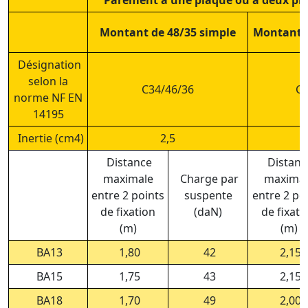
Parement à une plaque ou à deux pla
Montant de 48/35 simple
Montant d
Désignation
selon la
C34/46/36
C3
norme NF EN
14195
Inertie (cm4)
2,5
Distance
Distanc
maximale
Charge par
maximal
entre 2 points
suspente
entre 2 po
de fixation
(daN)
de fixati
(m)
(m)
BA13
1,80
42
2,15
BA15
1,75
43
2,15
BA18
1,70
49
2,00