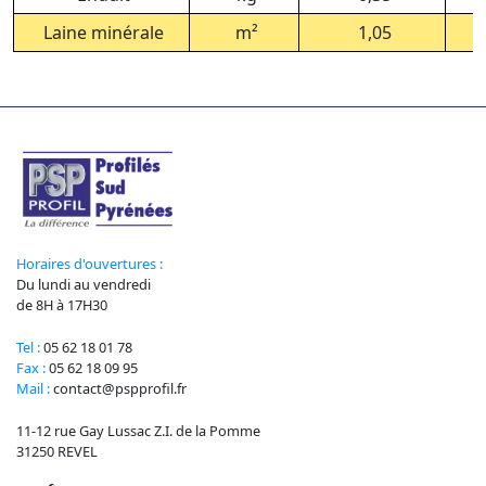
Laine minérale
m²
1,05
Horaires d'ouvertures :
Du lundi au vendredi
de 8H à 17H30
Tel :
05 62 18 01 78
Fax :
05 62 18 09 95
Mail :
contact@pspprofil.fr
11-12 rue Gay Lussac Z.I. de la Pomme
31250 REVEL