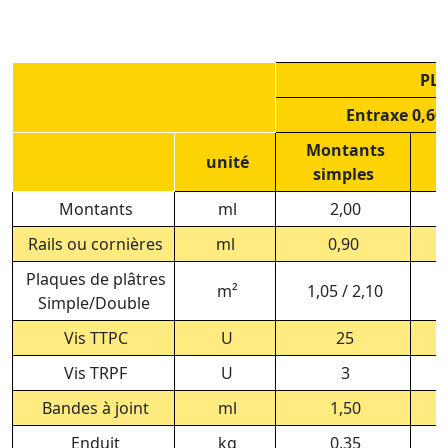
PL
Entraxe 0,60
Montants
M
unité
simples
Montants
ml
2,00
Rails ou cornières
ml
0,90
Plaques de plâtres
m²
1,05 / 2,10
1,
Simple/Double
Vis TTPC
U
25
Vis TRPF
U
3
Bandes à joint
ml
1,50
Enduit
kg
0,35