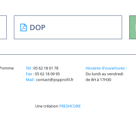
DOP
la Pomme
Tel :
05 62 18 01 78
Horaires d'ouvertures :
Fax :
05 62 18 09 95
Du lundi au vendredi
Mail :
contact@pspprofil.fr
de 8H à 17H30
Une création
FRESHCORE